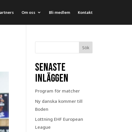
artners
Om oss
Bli medlem
Kontakt
Sök
Senaste
inläggen
Program för matcher
Ny danska kommer till
Boden
Lottning EHF European
League