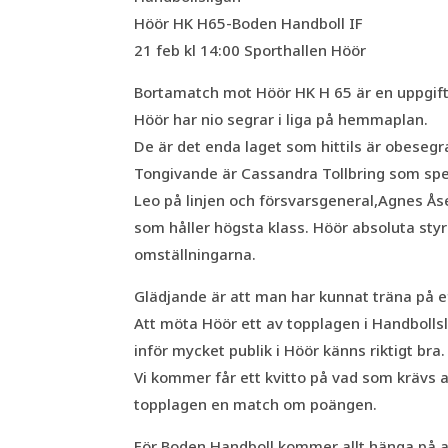
Höör HK H65-Boden Handboll IF
21 feb kl 14:00 Sporthallen Höör
Bortamatch mot Höör HK H 65 är en uppgift 
Höör har nio segrar i liga på hemmaplan.
De är det enda laget som hittils är obese
Tongivande är Cassandra Tollbring som spe
Leo på linjen och försvarsgeneral,Agnes Ås
som håller högsta klass. Höör absoluta styr
omställningarna.
Glädjande är att man har kunnat träna på ef
Att möta Höör ett av topplagen i Handbollsl
inför mycket publik i Höör känns riktigt bra.
Vi kommer får ett kvitto på vad som krävs av
topplagen en match om poängen.
För Boden Handboll kommer allt hänga på att