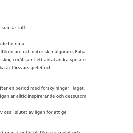
som är tuff.
grade hemma.
lfördelare och notorisk målgörare, Ebba
eskog i mål samt ett antal andra spelare
ka är försvarsspelet och
ter en period med förskylningar i laget.
igan är alltid inspirerande och dessutom
 oss i slutet av ligan för att ge
 man åter får till försvarsspelet och