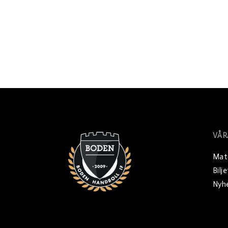
VÅR
Mat
Bilj
Nyh