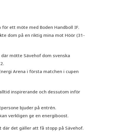
a för ett möte med Boden Handboll IF.
kte dom på en riktig mina mot Höör (31-
n där mötte Sävehof dom svenska
2.
nergi Arena i första matchen i cupen
alltid inspirerande och dessutom inför
atpersone bjuder på entrén.
an verkligen ge en energiboost.
där det gäller att få stopp på Sävehof.