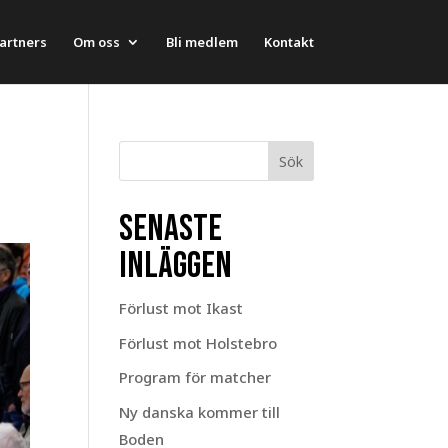
artners
Om oss
Bli medlem
Kontakt
Sök
Senaste
inläggen
Förlust mot Ikast
Förlust mot Holstebro
Program för matcher
Ny danska kommer till
Boden