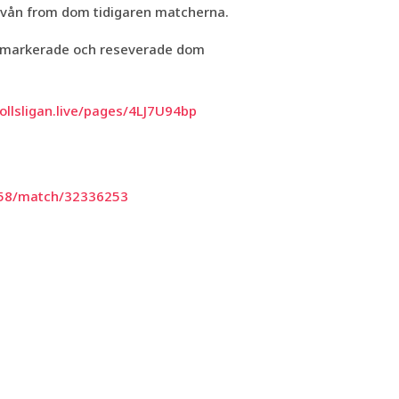
 nivån from dom tidigaren matcherna.
na markerade och reseverade dom
llsligan.live/pages/4LJ7U94bp
958/match/32336253