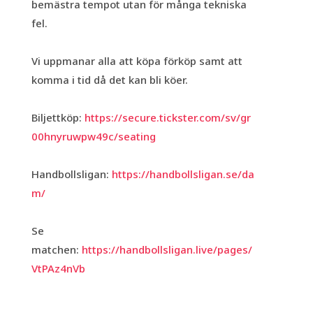
bemästra tempot utan för många tekniska
fel.
Vi uppmanar alla att köpa förköp samt att
komma i tid då det kan bli köer.
Biljettköp:
https://secure.tickster.com/sv/gr
00hnyruwpw49c/seating
Handbollsligan:
https://handbollsligan.se/da
m/
Se
matchen:
https://handbollsligan.live/pages/
VtPAz4nVb