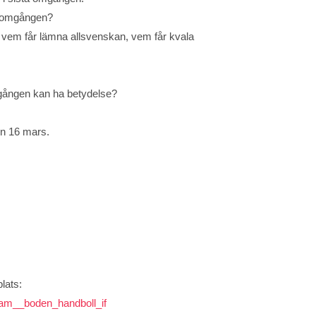
a omgången?
t, vem får lämna allsvenskan, vem får kvala
mgången kan ha betydelse?
en 16 mars.
plats:
_dam__boden_handboll_if