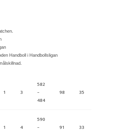
atchen.
n
igan
Boden Handboll i Handbollsligan
målskillnad.
582
1
3
–
98
35
484
590
1
4
–
91
33