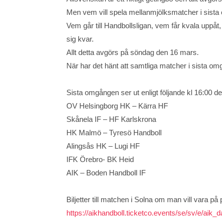
Men vem vill spela mellanmjölksmatcher i sist
Vem går till Handbollsligan, vem får kvala uppå
sig kvar.
Allt detta avgörs på söndag den 16 mars.
När har det hänt att samtliga matcher i sista o
Sista omgången ser ut enligt följande kl 16:00 d
OV Helsingborg HK – Kärra HF
Skånela IF – HF Karlskrona
HK Malmö – Tyresö Handboll
Alingsås HK – Lugi HF
IFK Örebro- BK Heid
AIK – Boden Handboll IF
Biljetter till matchen i Solna om man vill vara på 
https://aikhandboll.ticketco.events/se/sv/e/aik