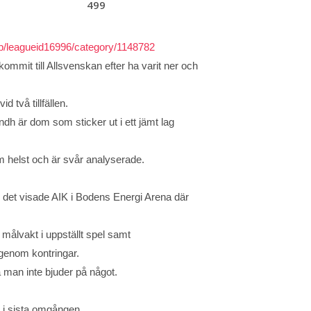
499
pp/leagueid16996/category/1148782
kommit till Allsvenskan efter ha varit ner och
 två tillfällen.
h är dom som sticker ut i ett jämt lag
m helst och är svår analyserade.
h det visade AIK i Bodens Energi Arena
där
s målvakt i uppställt spel samt
 genom kontringar.
 man inte bjuder på något.
rs i sista omgången.