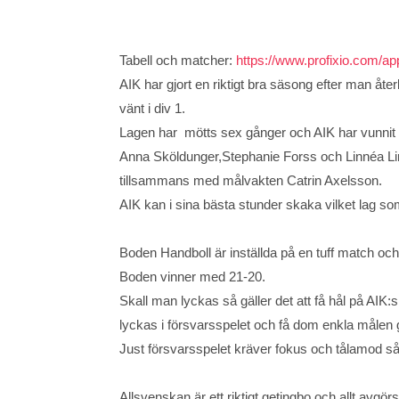
Tabell och matcher:
https://www.profixio.com/a
AIK har gjort en riktigt bra säsong efter man åter
vänt i div 1.
Lagen har mötts sex gånger och AIK har vunnit vid
Anna Sköldunger,Stephanie Forss och Linnéa Lind
tillsammans med målvakten Catrin Axelsson.
AIK kan i sina bästa stunder skaka vilket lag so
Boden Handboll är inställda på en tuff match oc
Boden vinner med 21-20.
Skall man lyckas så gäller det att få hål på AIK:
lyckas i försvarsspelet och få dom enkla målen
Just försvarsspelet kräver fokus och tålamod så
Allsvenskan är ett riktigt getingbo och allt avgö