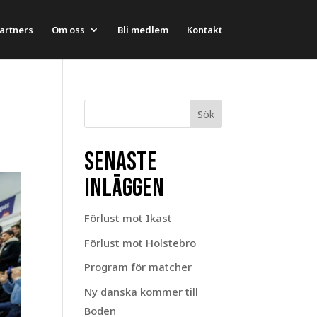
artners
Om oss
Bli medlem
Kontakt
Sök
Senaste
inläggen
Förlust mot Ikast
Förlust mot Holstebro
Program för matcher
Ny danska kommer till
Boden