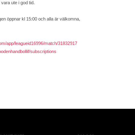
 vara ute i god tid.
en öppnar kl 15:00 och alla är välkomna,
.com/app/leagueid16996/match/31832917
/bodenhandbollif/subscriptions