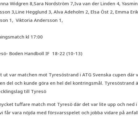
anna Widgren 8,Sara Nordström 7,Iva van der Linden 4, Yasmin
sson 3,Line Hegglund 3,
Alva Adeholm 2, Elsa Öst 2, Emma Eri
son 1, Viktoria Andersson 1,
ningsmatch kl 17:00
esö- Boden Handboll IF 18-22 (10-13)
t ut var matchen mot Tyresöstrand i ATG Svenska cupen där vi
en del och kunde göra en hel del kontringsmål. Tyresöstrand ä
cklingslag till Tyresö
ycket tuffare match mot Tyresö där det var lite upp och ned i 
vi får vara nöjda med försvarsspelet och jobba vidare på anfal