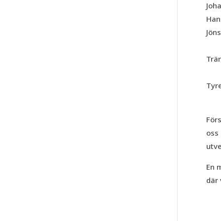
Joh
Han
Jöns
Trä
Tyr
Förs
oss 
utve
En m
där 