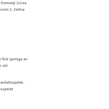
 Domonji 3,Lisa
ksson 2,
Selma
 fick springa av
r ett
anfallsspelet.
lsspelet