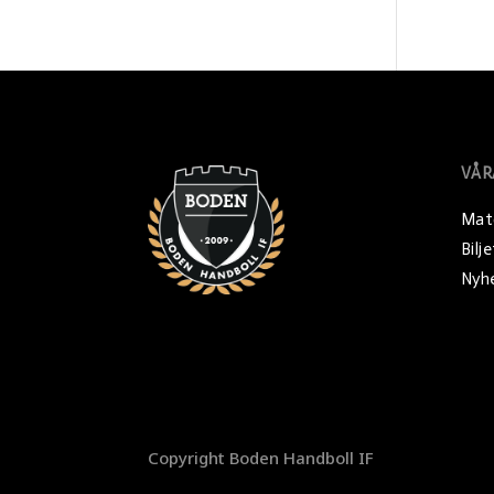
VÅR
Mat
Bilj
Nyh
Copyright Boden Handboll IF