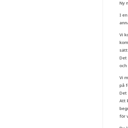
Ny m
I en
anna
Vi 
komm
sätt
Det 
och 
Vi m
på f
Det 
Att 
begr
för 