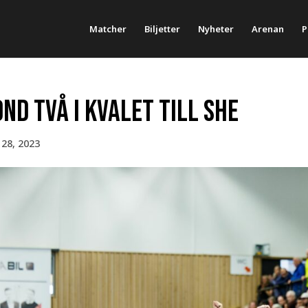
Matcher
Biljetter
Nyheter
Arenan
P
nd två i kvalet till she
28, 2023