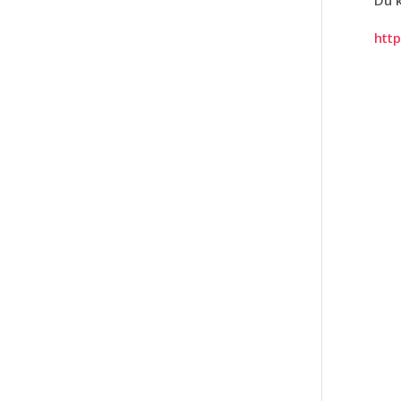
Du 
http