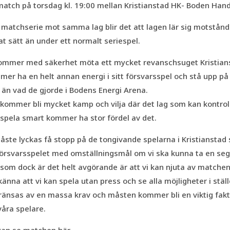
atch på torsdag kl. 19:00 mellan Kristianstad HK- Boden Handb
 matchserie mot samma lag blir det att lagen lär sig motstånd
t sätt än under ett normalt seriespel.
kommer med säkerhet möta ett mycket revanschsuget Kristian
er ha en helt annan energi i sitt försvarsspel och stå upp på 
 än vad de gjorde i Bodens Energi Arena.
kommer bli mycket kamp och vilja där det lag som kan kontroll
spela smart kommer ha stor fördel av det.
åste lyckas få stopp på de tongivande spelarna i Kristianstad
örsvarsspelet med omställningsmål om vi ska kunna ta en seg
som dock är det helt avgörande är att vi kan njuta av matchen
känna att vi kan spela utan press och se alla möjligheter i ställ
änsas av en massa krav och måsten kommer bli en viktig fakto
våra spelare.