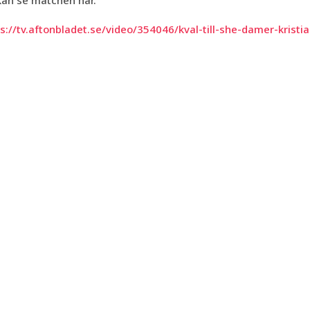
kan se matchen här.
s://tv.aftonbladet.se/video/354046/kval-till-she-damer-krist