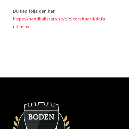
Du kan följa den här
https://handballstats.se/SRScoreboard/defa
ult.aspx