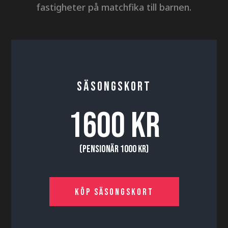
fastigheter på matchfika till barnen.
SÄSONGSKORT
1600 KR
(Pensionär 1000 kr)
Köp säsongskort