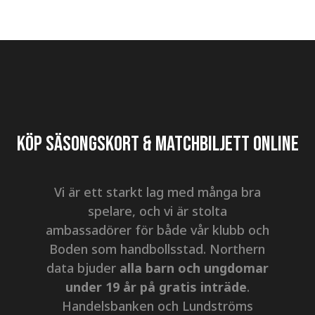
KÖP SÄSONGSKORT & MATCHBILJETT ONLINE
Vi är ett starkt lag med många bra
spelare, och vi är stolta
ambassadörer för både vår klubb och
Boden som handbollsstad. Northern
data bjuder
alla barn och ungdomar
under 19 år på gratis inträde
.
Handelsbanken och Lundströms